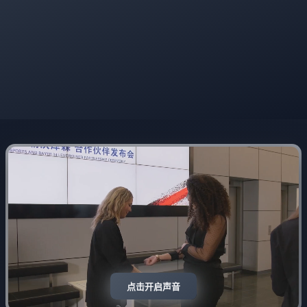
点击开启声音